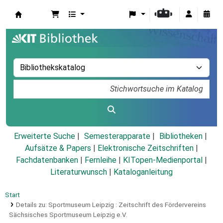
Koha
Erweiterte Suche
Semesterapparate
Bibliotheken
Aufsätze & Papers
|
Elektronische Zeitschriften
|
Fachdatenbanken
|
Fernleihe
|
KITopen-Medienportal
|
Literaturwunsch
|
Kataloganleitung
Start
Details zu:
Sportmuseum Leipzig :
Zeitschrift des Fördervereins
Sächsisches Sportmuseum Leipzig e.V.