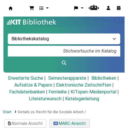
Koha
Erweiterte Suche
Semesterapparate
Bibliotheken
Aufsätze & Papers
|
Elektronische Zeitschriften
|
Fachdatenbanken
|
Fernleihe
|
KITopen-Medienportal
|
Literaturwunsch
|
Kataloganleitung
Start
Details zu:
Recht für die Soziale Arbeit /
Normale Ansicht
MARC-Ansicht