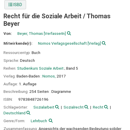
ISBD
Recht für die Soziale Arbeit /
Thomas
Beyer
Von:
Beyer, Thomas
[VerfasserIn]
Mitwirkende(r):
Nomos Verlagsgesellschaft
[Verlag]
Ressourcentyp:
Buch
Sprache:
Deutsch
Reihen:
Studienkurs Soziale Arbeit
; Band 5
Verlag:
Baden-Baden :
Nomos,
2017
Auflage:
1. Auflage
Beschreibung:
254 Seiten : Diagramme
ISBN:
9783848726196
Schlagwörter:
Sozialarbeit
Sozialrecht
Recht
Deutschland
Genre/Form:
Lehrbuch
Zusammenfassung:
Angesichts der wachsenden Bedeutung solider