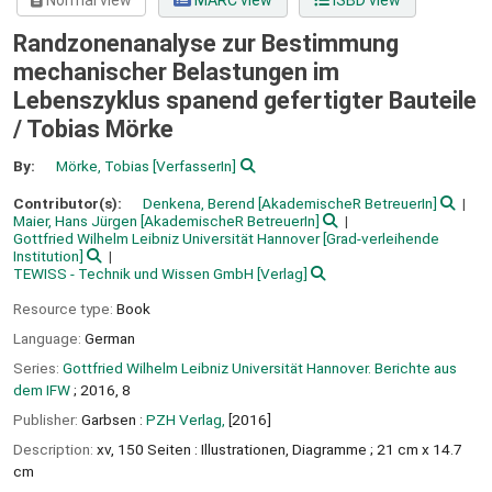
Normal view
MARC view
ISBD view
Randzonenanalyse zur Bestimmung
mechanischer Belastungen im
Lebenszyklus spanend gefertigter Bauteile
/
Tobias Mörke
By:
Mörke, Tobias
[VerfasserIn]
Contributor(s):
Denkena, Berend
[AkademischeR BetreuerIn]
Maier, Hans Jürgen
[AkademischeR BetreuerIn]
Gottfried Wilhelm Leibniz Universität Hannover
[Grad-verleihende
Institution]
TEWISS - Technik und Wissen GmbH
[Verlag]
Resource type:
Book
Language:
German
Series:
Gottfried Wilhelm Leibniz Universität Hannover. Berichte aus
dem IFW
; 2016, 8
Publisher:
Garbsen :
PZH Verlag,
[2016]
Description:
xv, 150 Seiten : Illustrationen, Diagramme ; 21 cm x 14.7
cm