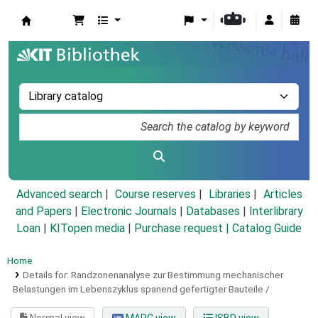
Koha online
Advanced search
Course reserves
Libraries
Articles
and Papers
|
Electronic Journals
|
Databases
|
Interlibrary
Loan
|
KITopen media
|
Purchase request |
Catalog Guide
Home
Details for:
Randzonenanalyse zur Bestimmung mechanischer
Belastungen im Lebenszyklus spanend gefertigter Bauteile /