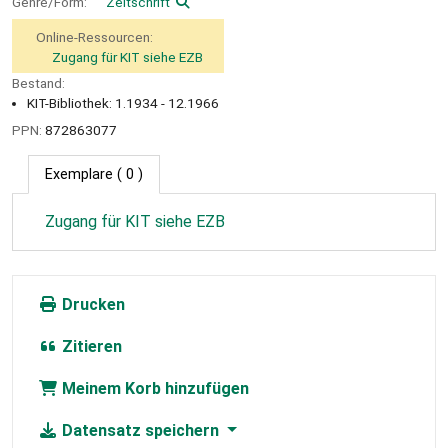
Genre/Form:
Zeitschrift
Online-Ressourcen:
Zugang für KIT siehe EZB
Bestand:
KIT-Bibliothek: 1.1934 - 12.1966
PPN:
872863077
Exemplare
( 0 )
Zugang für KIT siehe EZB
Drucken
Zitieren
Meinem Korb hinzufügen
Datensatz speichern