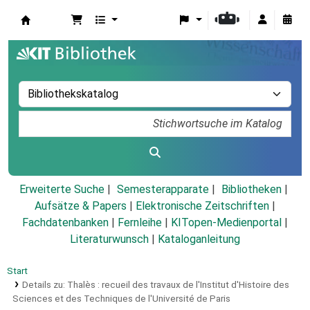
Koha
Erweiterte Suche
Semesterapparate
Bibliotheken
Aufsätze & Papers
|
Elektronische Zeitschriften
|
Fachdatenbanken
|
Fernleihe
|
KITopen-Medienportal
|
Literaturwunsch
|
Kataloganleitung
Start
Details zu:
Thalès :
recueil des travaux de l'Institut d'Histoire des
Sciences et des Techniques de l'Université de Paris