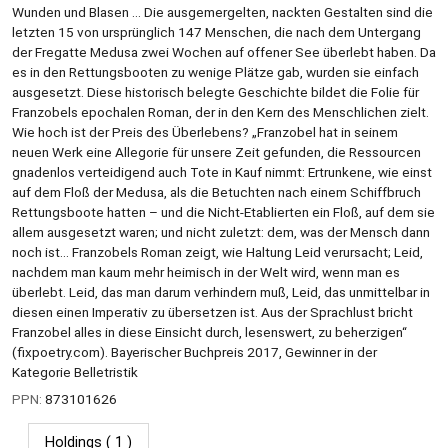
Wunden und Blasen … Die ausgemergelten, nackten Gestalten sind die
letzten 15 von ursprünglich 147 Menschen, die nach dem Untergang
der Fregatte Medusa zwei Wochen auf offener See überlebt haben. Da
es in den Rettungsbooten zu wenige Plätze gab, wurden sie einfach
ausgesetzt. Diese historisch belegte Geschichte bildet die Folie für
Franzobels epochalen Roman, der in den Kern des Menschlichen zielt.
Wie hoch ist der Preis des Überlebens? „Franzobel hat in seinem
neuen Werk eine Allegorie für unsere Zeit gefunden, die Ressourcen
gnadenlos verteidigend auch Tote in Kauf nimmt: Ertrunkene, wie einst
auf dem Floß der Medusa, als die Betuchten nach einem Schiffbruch
Rettungsboote hatten – und die Nicht-Etablierten ein Floß, auf dem sie
allem ausgesetzt waren; und nicht zuletzt: dem, was der Mensch dann
noch ist... Franzobels Roman zeigt, wie Haltung Leid verursacht; Leid,
nachdem man kaum mehr heimisch in der Welt wird, wenn man es
überlebt. Leid, das man darum verhindern muß, Leid, das unmittelbar in
diesen einen Imperativ zu übersetzen ist. Aus der Sprachlust bricht
Franzobel alles in diese Einsicht durch, lesenswert, zu beherzigen“
(fixpoetry.com). Bayerischer Buchpreis 2017, Gewinner in der
Kategorie Belletristik
PPN:
873101626
Holdings
( 1 )