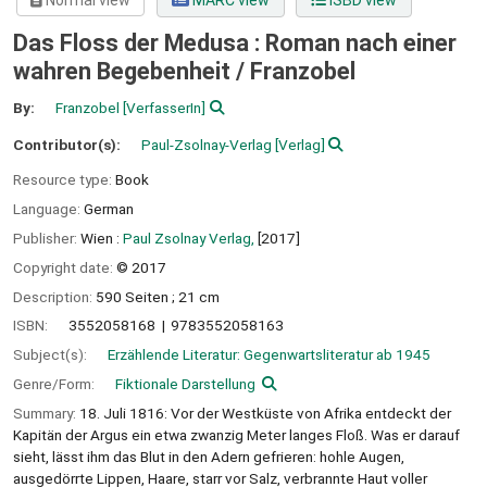
Normal view
MARC view
ISBD view
Das Floss der Medusa : Roman nach einer
wahren Begebenheit /
Franzobel
By:
Franzobel
[VerfasserIn]
Contributor(s):
Paul-Zsolnay-Verlag
[Verlag]
Resource type:
Book
Language:
German
Publisher:
Wien :
Paul Zsolnay Verlag,
[2017]
Copyright date:
© 2017
Description:
590 Seiten ; 21 cm
ISBN:
3552058168
9783552058163
Subject(s):
Erzählende Literatur: Gegenwartsliteratur ab 1945
Genre/Form:
Fiktionale Darstellung
Summary:
18. Juli 1816: Vor der Westküste von Afrika entdeckt der
Kapitän der Argus ein etwa zwanzig Meter langes Floß. Was er darauf
sieht, lässt ihm das Blut in den Adern gefrieren: hohle Augen,
ausgedörrte Lippen, Haare, starr vor Salz, verbrannte Haut voller