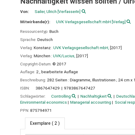
Nachhaltigkeit wissen sollten /
Ulr
Von:
Sailer, Ulrich
[VerfasserIn]
Mitwirkende(r):
UVK Verlagsgesellschaft mbH
[Verlag]
Ressourcentyp:
Buch
Sprache:
Deutsch
Verlag:
Konstanz :
UVK Verlagsgesellschaft mbH,
[2017]
Verlag:
München :
UVK/Lucius,
[2017]
Copyright-Datum:
© 2017
Auflage:
2., bearbeitete Auflage
Beschreibung:
282 Seiten : Diagramme, Illustrationen ; 24 cm x
ISBN:
3867647429
9783867647427
Schlagwörter:
Controlling
Nachhaltigkeit
Deutschla
Environmental economics
Managerial accounting
Social resp
PPN:
875794971
Exemplare
( 2 )