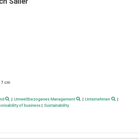
ich Sailer
 17 cm
nd
Umweltbezogenes Management
Unternehmen
onsability of business
Sustainability