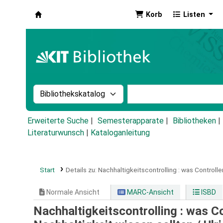
Korb
Listen
Koha
Suche im Katalog nach:
Stichwortsuche im Ka
Erweiterte Suche
Semesterapparate
Bibliotheken
Literaturwunsch
|
Kataloganleitung
Start
Details zu:
Nachhaltigkeitscontrolling :
was Controlle
Normale Ansicht
MARC-Ansicht
ISBD
Nachhaltigkeitscontrolling : was C