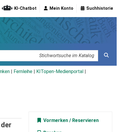
KI-Chatbot
Mein Konto
Suchhistorie
nken
|
Fernleihe
|
KITopen-Medienportal
|
Vormerken
 der