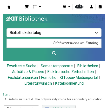
Koha
Erweiterte Suche
Semesterapparate
Bibliotheken
Aufsätze & Papers
|
Elektronische Zeitschriften
|
Fachdatenbanken
|
Fernleihe
|
KITopen-Medienportal
|
Literaturwunsch
|
Kataloganleitung
Start
Details zu:
SecEd :
the only weekly voice for secondary education