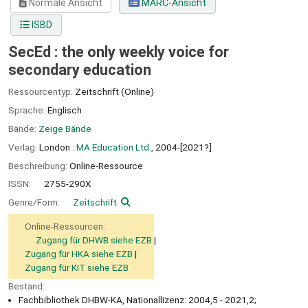
Normale Ansicht
MARC-Ansicht
ISBD
SecEd : the only weekly voice for
secondary education
Ressourcentyp:
Zeitschrift (Online)
Sprache:
Englisch
Bände:
Zeige Bände
Verlag:
London :
MA Education Ltd.,
2004-[2021?]
Beschreibung:
Online-Ressource
ISSN:
2755-290X
Genre/Form:
Zeitschrift
Online-Ressourcen:
Zugang für DHWB siehe EZB
Zugang für HKA siehe EZB
Zugang für KIT siehe EZB
Bestand:
Fachbibliothek DHBW-KA, Nationallizenz: 2004,5 - 2021,2;