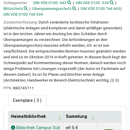
Schlagwörter:
DIN VDE 0100. 443
DIN VDE 0100. 534
Blitzschutz
Überspannungsschutz
DIN VDE 0100 Teil 443
DIN VDE 0100 Teil 534
Zusammenfassung:
Durch veränderte technische Strukturen
(elektrische Anlagen sind komplexer und damit anfälliger geworden)
ist in den letzten Jahren ein Anstieg bei den Schäden durch
Überspannungen zu verzeichnen. Die Anforderungen an den
Überspannungsschutz mussten erhöht werden, d.h. er ist nun
verpflichtend. Die entsprechenden Normen mussten geändert werden
und sind so im Oktober 2016 in Kraft getreten. In diesem Buch liegt der
Schwerpunkt auf Kommentierung dieser Normen; danach werden noch
einige Probleme mit Lösungen vorgestellt (der Autor ist Fachmann auf
diesem Gebiet). Es ist für Planer und Errichter einer Anlage
(Architekten, Handwerker im Bereich Elektrotechnik) wichtig; (2-3)
PPN:
880745711
Exemplare
( 3 )
Heimatbibliothek
Sammlung
Exemplare
Bibliothek Campus Süd
elt 5.4