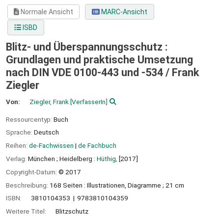
Normale Ansicht
MARC-Ansicht
ISBD
Blitz- und Überspannungsschutz :
Grundlagen und praktische Umsetzung
nach DIN VDE 0100-443 und -534 /
Frank
Ziegler
Von:
Ziegler, Frank
[VerfasserIn]
Ressourcentyp:
Buch
Sprache:
Deutsch
Reihen:
de-Fachwissen
|
de Fachbuch
Verlag:
München ;
Heidelberg :
Hüthig,
[2017]
Copyright-Datum:
© 2017
Beschreibung:
168 Seiten : Illustrationen, Diagramme ; 21 cm
ISBN:
3810104353
9783810104359
Weitere Titel:
Blitzschutz