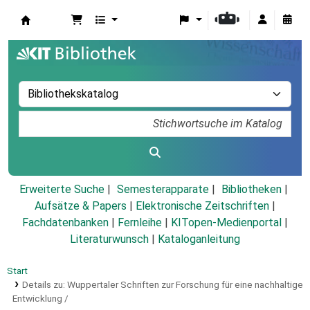
Koha
Erweiterte Suche
Semesterapparate
Bibliotheken
Aufsätze & Papers
|
Elektronische Zeitschriften
|
Fachdatenbanken
|
Fernleihe
|
KITopen-Medienportal
|
Literaturwunsch
|
Kataloganleitung
Start
Details zu:
Wuppertaler Schriften zur Forschung für eine nachhaltige
Entwicklung /