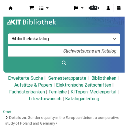
Koha
Erweiterte Suche
Semesterapparate
Bibliotheken
Aufsätze & Papers
|
Elektronische Zeitschriften
|
Fachdatenbanken
|
Fernleihe
|
KITopen-Medienportal
|
Literaturwunsch
|
Kataloganleitung
Start
Details zu:
Gender equality in the European Union :
a comparative
study of Poland and Germany /