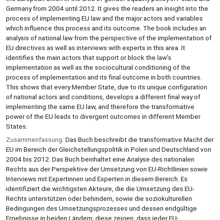
Germany from 2004 until 2012. It gives the readers an insight into the
process of implementing EU law and the major actors and variables
which influence this process and its outcome. The book includes an
analysis of national law from the perspective of the implementation of
EU directives as well as interviews with experts in this area. It
identifies the main actors that support or block the law’s
implementation as well as the sociocultural conditioning of the
process of implementation and its final outcome in both countries.
This shows that every Member State, due to its unique configuration
of national actors and conditions, develops a different final way of
implementing the same EU law, and therefore the transformative
power of the EU leads to divergent outcomes in different Member
States.
Zusammenfassung:
Das Buch beschreibt die transformative Macht der
EU im Bereich der Gleichstellungspolitik in Polen und Deutschland von
2004 bis 2012. Das Buch beinhaltet eine Analyse des nationalen
Rechts aus der Perspektive der Umsetzung von EU-Richtlinien sowie
Interviews mit Expertinnen und Experten in diesem Bereich. Es
identifiziert die wichtigsten Akteure, die die Umsetzung des EU-
Rechts unterstützen oder behindern, sowie die soziokulturellen
Bedingungen des Umsetzungsprozesses und dessen endgültige
Ergebnisse in beiden Ländern; diese zeigen, dass jeder EU-