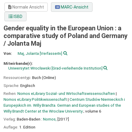
Normale Ansicht
MARC-Ansicht
ISBD
Gender equality in the European Union : a
comparative study of Poland and Germany
/
Jolanta Maj
Von:
Maj, Jolanta
[VerfasserIn]
Mitwirkende(r):
Uniwersytet Wrocławski
[Grad-verleihende Institution]
Ressourcentyp:
Buch (Online)
Sprache:
Englisch
Reihen:
Nomos eLibrary Sozial- und Wirtschaftswissenschaften
|
Nomos eLibrary Politikwissenschaft
|
Centrum Studiów Niemieckich i
Europejskich im. Willy Brandta. German and European studies of the
Willy Brandt Center at the Wroclaw University
; volume 6
Verlag:
Baden-Baden :
Nomos,
[2017]
Auflage:
1. Edition