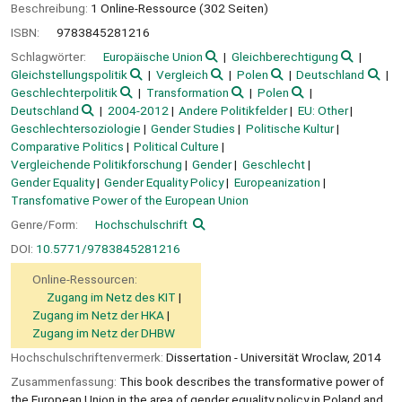
Beschreibung:
1 Online-Ressource (302 Seiten)
ISBN:
9783845281216
Schlagwörter:
Europäische Union
Gleichberechtigung
Gleichstellungspolitik
Vergleich
Polen
Deutschland
Geschlechterpolitik
Transformation
Polen
Deutschland
2004-2012
Andere Politikfelder
EU: Other
Geschlechtersoziologie
Gender Studies
Politische Kultur
Comparative Politics
Political Culture
Vergleichende Politikforschung
Gender
Geschlecht
Gender Equality
Gender Equality Policy
Europeanization
Transfomative Power of the European Union
Genre/Form:
Hochschulschrift
DOI:
10.5771/9783845281216
Online-Ressourcen:
Zugang im Netz des KIT
Zugang im Netz der HKA
Zugang im Netz der DHBW
Hochschulschriftenvermerk:
Dissertation - Universität Wroclaw, 2014
Zusammenfassung:
This book describes the transformative power of
the European Union in the area of gender equality policy in Poland and