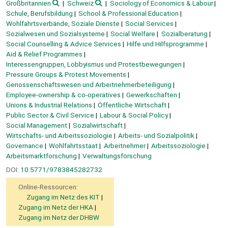
Großbritannien
Schweiz
Sociology of Economics & Labour
Schule, Berufsbildung
School & Professional Education
Wohlfahrtsverbände, Soziale Dienste
Social Services
Sozialwesen und Sozialsysteme
Social Welfare
Sozialberatung
Social Counselling & Advice Services
Hilfe und Hilfsprogramme
Aid & Relief Programmes
Interessengruppen, Lobbyismus und Protestbewegungen
Pressure Groups & Protest Movements
Genossenschaftswesen und Arbeitnehmerbeteiligung
Employee-ownership & co-operatives
Gewerkschaften
Unions & Industrial Relations
Öffentliche Wirtschaft
Public Sector & Civil Service
Labour & Social Policy
Social Management
Sozialwirtschaft
Wirtschafts- und Arbeitssoziologie
Arbeits- und Sozialpolitik
Governance
Wohlfahrtsstaat
Arbeitnehmer
Arbeitssoziologie
Arbeitsmarktforschung
Verwaltungsforschung
DOI:
10.5771/9783845282732
Online-Ressourcen:
Zugang im Netz des KIT
Zugang im Netz der HKA
Zugang im Netz der DHBW