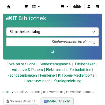
Koha
Erweiterte Suche
Semesterapparate
Bibliotheken
Aufsätze & Papers
|
Elektronische Zeitschriften
|
Fachdatenbanken
|
Fernleihe
|
KITopen-Medienportal
|
Literaturwunsch
|
Kataloganleitung
Start
Details zu:
Beratung und Vermittlung im Wohlfahrtsstaat /
Normale Ansicht
MARC-Ansicht