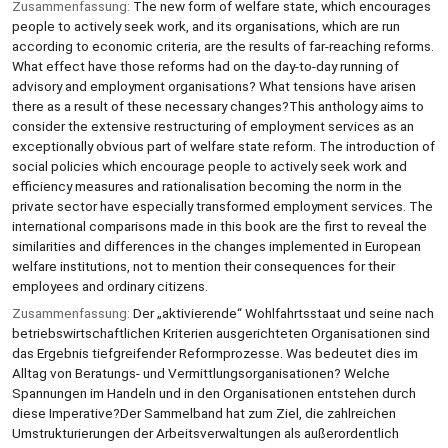
Zusammenfassung:
The new form of welfare state, which encourages
people to actively seek work, and its organisations, which are run
according to economic criteria, are the results of far-reaching reforms.
What effect have those reforms had on the day-to-day running of
advisory and employment organisations? What tensions have arisen
there as a result of these necessary changes?This anthology aims to
consider the extensive restructuring of employment services as an
exceptionally obvious part of welfare state reform. The introduction of
social policies which encourage people to actively seek work and
efficiency measures and rationalisation becoming the norm in the
private sector have especially transformed employment services. The
international comparisons made in this book are the first to reveal the
similarities and differences in the changes implemented in European
welfare institutions, not to mention their consequences for their
employees and ordinary citizens.
Zusammenfassung:
Der „aktivierende“ Wohlfahrtsstaat und seine nach
betriebswirtschaftlichen Kriterien ausgerichteten Organisationen sind
das Ergebnis tiefgreifender Reformprozesse. Was bedeutet dies im
Alltag von Beratungs- und Vermittlungsorganisationen? Welche
Spannungen im Handeln und in den Organisationen entstehen durch
diese Imperative?Der Sammelband hat zum Ziel, die zahlreichen
Umstrukturierungen der Arbeitsverwaltungen als außerordentlich