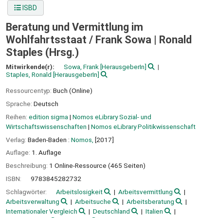
ISBD
Beratung und Vermittlung im
Wohlfahrtsstaat /
Frank Sowa | Ronald
Staples (Hrsg.)
Mitwirkende(r):
Sowa, Frank
[HerausgeberIn]
Staples, Ronald
[HerausgeberIn]
Ressourcentyp:
Buch (Online)
Sprache:
Deutsch
Reihen:
edition sigma
|
Nomos eLibrary Sozial- und
Wirtschaftswissenschaften
|
Nomos eLibrary Politikwissenschaft
Verlag:
Baden-Baden :
Nomos,
[2017]
Auflage:
1. Auflage
Beschreibung:
1 Online-Ressource (465 Seiten)
ISBN:
9783845282732
Schlagwörter:
Arbeitslosigkeit
Arbeitsvermittlung
Arbeitsverwaltung
Arbeitsuche
Arbeitsberatung
Internationaler Vergleich
Deutschland
Italien