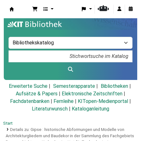
Koha
Erweiterte Suche
Semesterapparate
Bibliotheken
Aufsätze & Papers
|
Elektronische Zeitschriften
|
Fachdatenbanken
|
Fernleihe
|
KITopen-Medienportal
|
Literaturwunsch
|
Kataloganleitung
Start
Details zu:
Gipse :
historische Abformungen und Modelle von
Architekturgliedern und Baudekor in der Sammlung des Fachgebiets