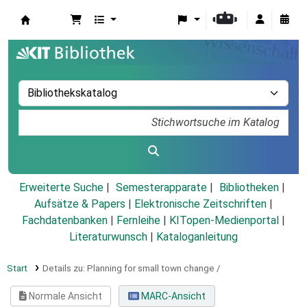
Koha
Erweiterte Suche
Semesterapparate
Bibliotheken
Aufsätze & Papers
|
Elektronische Zeitschriften
|
Fachdatenbanken
|
Fernleihe
|
KITopen-Medienportal
|
Literaturwunsch
|
Kataloganleitung
Start
Details zu:
Planning for small town change /
Normale Ansicht
MARC-Ansicht