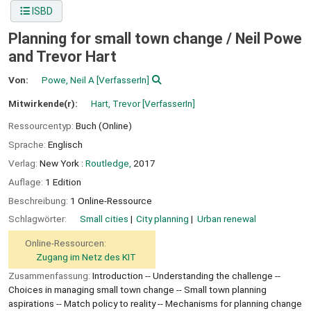
ISBD
Planning for small town change /
Neil Powe
and Trevor Hart
Von:
Powe, Neil A
[VerfasserIn]
Mitwirkende(r):
Hart, Trevor
[VerfasserIn]
Ressourcentyp:
Buch (Online)
Sprache:
Englisch
Verlag:
New York :
Routledge,
2017
Auflage:
1 Edition
Beschreibung:
1 Online-Ressource
Schlagwörter:
Small cities
City planning
Urban renewal
Online-Ressourcen:
Zugang im Netz des KIT
Zusammenfassung:
Introduction -- Understanding the challenge --
Choices in managing small town change -- Small town planning
aspirations -- Match policy to reality -- Mechanisms for planning change