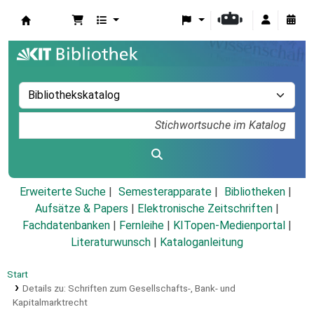
Koha
Erweiterte Suche
Semesterapparate
Bibliotheken
Aufsätze & Papers
|
Elektronische Zeitschriften
|
Fachdatenbanken
|
Fernleihe
|
KITopen-Medienportal
|
Literaturwunsch
|
Kataloganleitung
Start
Details zu:
Schriften zum Gesellschafts-, Bank- und
Kapitalmarktrecht