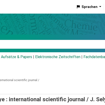
Sprachen
talog
Aufsätze & Papers
|
Elektronische Zeitschriften
|
Fachdatenba
ernational scientific journal /
 : international scientific journal /
J. Sel