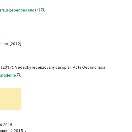
erausgebendes Organ]
omics,
[2012]-
slo (2017): Vedecký recenzovaný časopis
Acta Oeconomica
aftslehre
 4.2015 -;
rung: 4.2015 -;