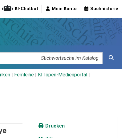
KI-Chatbot
Mein Konto
Suchhistorie
nken
|
Fernleihe
|
KITopen-Medienportal
|
Drucken
ye