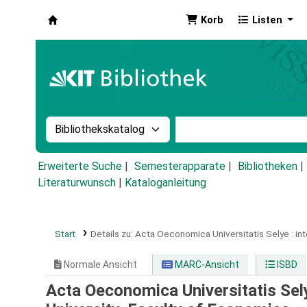
Korb
Listen
Koha
Suche im Katalog nach:
Stichwortsuche im Ka
Erweiterte Suche
Semesterapparate
Bibliotheken
Literaturwunsch
|
Kataloganleitung
Start
Details zu:
Acta Oeconomica Universitatis Selye :
int
Normale Ansicht
MARC-Ansicht
ISBD
Acta Oeconomica Universitatis Selye