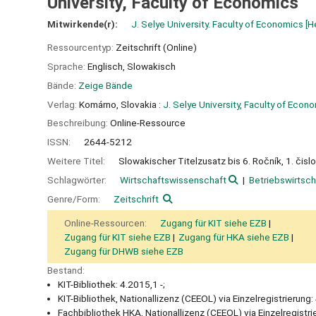
University, Faculty of Economics
Mitwirkende(r):
J. Selye University. Faculty of Economics
[H
Ressourcentyp:
Zeitschrift (Online)
Sprache:
Englisch
,
Slowakisch
Bände:
Zeige Bände
Verlag:
Komárno, Slovakia :
J. Selye University, Faculty of Econ
Beschreibung:
Online-Ressource
ISSN:
2644-5212
Weitere Titel:
Slowakischer Titelzusatz bis 6. Ročník, 1. či
Schlagwörter:
Wirtschaftswissenschaft
Betriebswirtsch
Genre/Form:
Zeitschrift
Online-Ressourcen:
Zugang für KIT siehe EZB
Zugang für KIT siehe EZB
Zugang für HKA siehe EZB
Zugang für DHWB siehe EZB
Bestand:
KIT-Bibliothek: 4.2015,1 -;
KIT-Bibliothek, Nationallizenz (CEEOL) via Einzelregistrierung:
Fachbibliothek HKA, Nationallizenz (CEEOL) via Einzelregistrie