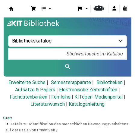
Koha
Erweiterte Suche
Semesterapparate
Bibliotheken
Aufsätze & Papers
|
Elektronische Zeitschriften
|
Fachdatenbanken
|
Fernleihe
|
KITopen-Medienportal
|
Literaturwunsch
|
Kataloganleitung
Start
Details zu:
Identifikation des menschlichen Bewegungsverhaltens
auf der Basis von Primitiven /