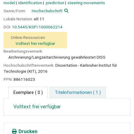
model
identification
prediction
steering movements
Genre/Form:
Hochschulschrift
Lokale Notation:
elt 11
DOI:
10.5445/KSP/1000062214
Online-Ressourcen:
Volltext frei verfügbar
Bearbeitungsvermerk:
Archivierung/Langzeitarchivierung gewährleistet DISS
Hochschulschriftenvermerk:
Dissertation - Karlsruher Institut für
Technologie (KIT), 2016
PPN:
886116023
Exemplare
( 0 )
Titelinformationen ( 1 )
Volltext frei verfügbar
Drucken