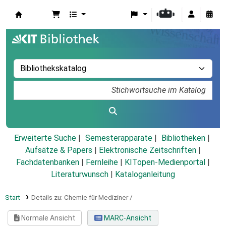
Koha
Erweiterte Suche
Semesterapparate
Bibliotheken
Aufsätze & Papers
|
Elektronische Zeitschriften
|
Fachdatenbanken
|
Fernleihe
|
KITopen-Medienportal
|
Literaturwunsch
|
Kataloganleitung
Start
Details zu:
Chemie für Mediziner /
Normale Ansicht
MARC-Ansicht