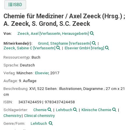
ISBD
Chemie für Mediziner /
Axel Zeeck (Hrsg.) ;
A. Zeeck, S. Grond, S.C. Zeeck
Von:
Zeeck, Axel
[VerfasserIn, HerausgeberIn]
Mitwirkende(r):
Grond, Stephanie
[VerfasserIn]
Zeeck, Sabine C
[VerfasserIn]
Elsevier GmbH
[Verlag]
Ressourcentyp:
Buch
Sprache:
Deutsch
Verlag:
München :
Elsevier,
2017
Auflage:
9. Auflage
Beschreibung:
XVI, 522 Seiten : Illustrationen, Diagramme ; 27 cm x 21
cm
ISBN:
3437424459
9783437424458
Schlagwörter:
Chemie
Lehrbuch
Klinische Chemie
Chemistry
Clinical chemistry
Genre/Form:
Lehrbuch