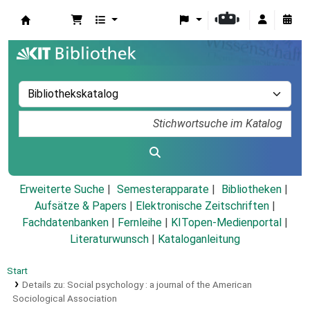
Koha
Erweiterte Suche
Semesterapparate
Bibliotheken
Aufsätze & Papers
|
Elektronische Zeitschriften
|
Fachdatenbanken
|
Fernleihe
|
KITopen-Medienportal
|
Literaturwunsch
|
Kataloganleitung
Start
Details zu:
Social psychology :
a journal of the American
Sociological Association