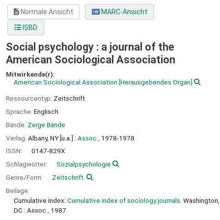
Normale Ansicht
MARC-Ansicht
ISBD
Social psychology : a journal of the
American Sociological Association
Mitwirkende(r):
American Sociological Association
[Herausgebendes Organ]
Ressourcentyp:
Zeitschrift
Sprache:
Englisch
Bände:
Zeige Bände
Verlag:
Albany, NY [u.a.] :
Assoc.,
1978-1978
ISSN:
0147-829X
Schlagwörter:
Sozialpsychologie
Genre/Form:
Zeitschrift
Beilage:
Cumulative index:
Cumulative index of sociology journals.
Washington,
DC : Assoc., 1987