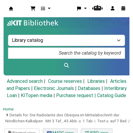
Koha online
Advanced search
Course reserves
Libraries
Articles
and Papers
|
Electronic Journals
|
Databases
|
Interlibrary
Loan
|
KITopen media
|
Purchase request |
Catalog Guide
Home
Details for:
Die Radiolarite des Oberjura im Mittelabschnitt der
Nördlichen Kalkalpen :
Mit 3 Taf., 45 Abb. u. 1 Tab. i. Text u. auf 7 Beil. /