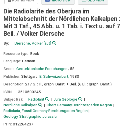
Normal view
MARC view
ISBD view
Die Radiolarite des Oberjura im
Mittelabschnitt der Nördlichen Kalkalpen :
Mit 3 Taf., 45 Abb. u. 1 Tab. i. Text u. auf 7
Beil. /
Volker Diersche
By:
Diersche, Volker
[aut]
Resource type:
Book
Language:
German
Series:
Geotektonische Forschungen
; 58
Publisher:
Stuttgart :
E. Schweizerbart,
1980
Description:
217 S. : Ill., graph. Darst. + Beil. (6 Bl. : graph. Darst.)
ISBN:
3510500245
Subject(s):
Radiolarit
Jura Geologie
Nördliche Kalkalpen
Chert Germany Berchtesgaden Region
Radiolaria, Fossil Germany Berchtesgaden Region
Geology, Stratigraphic Jurassic
PPN:
012264237