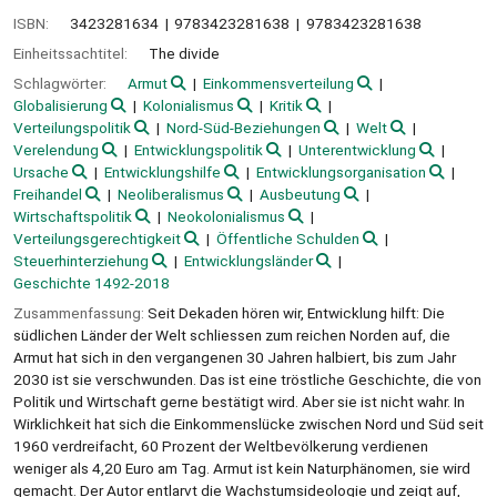
ISBN:
3423281634
9783423281638
9783423281638
Einheitssachtitel:
The divide
Schlagwörter:
Armut
Einkommensverteilung
Globalisierung
Kolonialismus
Kritik
Verteilungspolitik
Nord-Süd-Beziehungen
Welt
Verelendung
Entwicklungspolitik
Unterentwicklung
Ursache
Entwicklungshilfe
Entwicklungsorganisation
Freihandel
Neoliberalismus
Ausbeutung
Wirtschaftspolitik
Neokolonialismus
Verteilungsgerechtigkeit
Öffentliche Schulden
Steuerhinterziehung
Entwicklungsländer
Geschichte 1492-2018
Zusammenfassung:
Seit Dekaden hören wir, Entwicklung hilft: Die
südlichen Länder der Welt schliessen zum reichen Norden auf, die
Armut hat sich in den vergangenen 30 Jahren halbiert, bis zum Jahr
2030 ist sie verschwunden. Das ist eine tröstliche Geschichte, die von
Politik und Wirtschaft gerne bestätigt wird. Aber sie ist nicht wahr. In
Wirklichkeit hat sich die Einkommenslücke zwischen Nord und Süd seit
1960 verdreifacht, 60 Prozent der Weltbevölkerung verdienen
weniger als 4,20 Euro am Tag. Armut ist kein Naturphänomen, sie wird
gemacht. Der Autor entlarvt die Wachstumsideologie und zeigt auf,