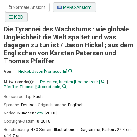
Normale Ansicht
MARC-Ansicht
ISBD
Die Tyrannei des Wachstums : wie globale
Ungleichheit die Welt spaltet und was
dagegen zu tun ist /
Jason Hickel ; aus dem
Englischen von Karsten Petersen und
Thomas Pfeiffer
Von:
Hickel, Jason
[VerfasserIn]
Mitwirkende(r):
Petersen, Karsten
[ÜbersetzerIn]
Pfeiffer, Thomas
[ÜbersetzerIn]
Ressourcentyp:
Buch
Sprache:
Deutsch
Originalsprache:
Englisch
Verlag:
München :
dtv,
[2018]
Copyright-Datum:
© 2018
Beschreibung:
430 Seiten : Illustrationen, Diagramme, Karten ; 22.4 cm
x 14.7 cm