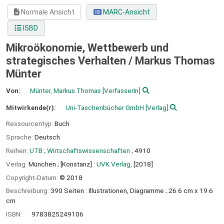
Normale Ansicht
MARC-Ansicht
ISBD
Mikroökonomie, Wettbewerb und
strategisches Verhalten /
Markus Thomas
Münter
Von:
Münter, Markus Thomas
[VerfasserIn]
Mitwirkende(r):
Uni-Taschenbücher GmbH
[Verlag]
Ressourcentyp:
Buch
Sprache:
Deutsch
Reihen:
UTB ; Wirtschaftswissenschaften
; 4910
Verlag:
München ;
[Konstanz] :
UVK Verlag,
[2018]
Copyright-Datum:
© 2018
Beschreibung:
390 Seiten : Illustrationen, Diagramme ; 26.6 cm x 19.6
cm
ISBN:
9783825249106