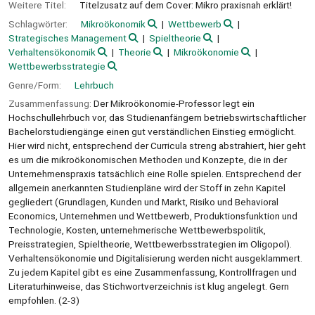
Weitere Titel:
Titelzusatz auf dem Cover: Mikro praxisnah erklärt!
Schlagwörter:
Mikroökonomik
Wettbewerb
Strategisches Management
Spieltheorie
Verhaltensökonomik
Theorie
Mikroökonomie
Wettbewerbsstrategie
Genre/Form:
Lehrbuch
Zusammenfassung:
Der Mikroökonomie-Professor legt ein
Hochschullehrbuch vor, das Studienanfängern betriebswirtschaftlicher
Bachelorstudiengänge einen gut verständlichen Einstieg ermöglicht.
Hier wird nicht, entsprechend der Curricula streng abstrahiert, hier geht
es um die mikroökonomischen Methoden und Konzepte, die in der
Unternehmenspraxis tatsächlich eine Rolle spielen. Entsprechend der
allgemein anerkannten Studienpläne wird der Stoff in zehn Kapitel
gegliedert (Grundlagen, Kunden und Markt, Risiko und Behavioral
Economics, Unternehmen und Wettbewerb, Produktionsfunktion und
Technologie, Kosten, unternehmerische Wettbewerbspolitik,
Preisstrategien, Spieltheorie, Wettbewerbsstrategien im Oligopol).
Verhaltensökonomie und Digitalisierung werden nicht ausgeklammert.
Zu jedem Kapitel gibt es eine Zusammenfassung, Kontrollfragen und
Literaturhinweise, das Stichwortverzeichnis ist klug angelegt. Gern
empfohlen. (2-3)