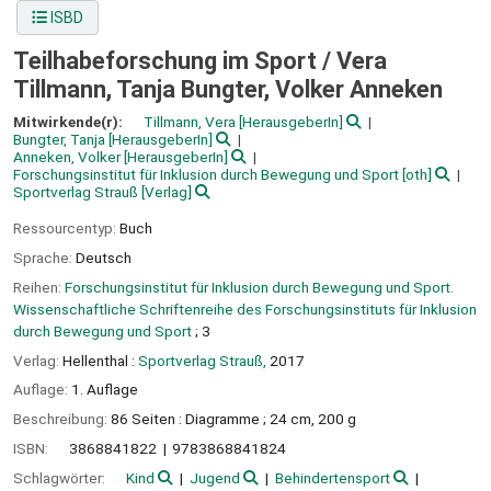
ISBD
Teilhabeforschung im Sport /
Vera
Tillmann, Tanja Bungter, Volker Anneken
Mitwirkende(r):
Tillmann, Vera
[HerausgeberIn]
Bungter, Tanja
[HerausgeberIn]
Anneken, Volker
[HerausgeberIn]
Forschungsinstitut für Inklusion durch Bewegung und Sport
[oth]
Sportverlag Strauß
[Verlag]
Ressourcentyp:
Buch
Sprache:
Deutsch
Reihen:
Forschungsinstitut für Inklusion durch Bewegung und Sport.
Wissenschaftliche Schriftenreihe des Forschungsinstituts für Inklusion
durch Bewegung und Sport
; 3
Verlag:
Hellenthal :
Sportverlag Strauß,
2017
Auflage:
1. Auflage
Beschreibung:
86 Seiten : Diagramme ; 24 cm, 200 g
ISBN:
3868841822
9783868841824
Schlagwörter:
Kind
Jugend
Behindertensport