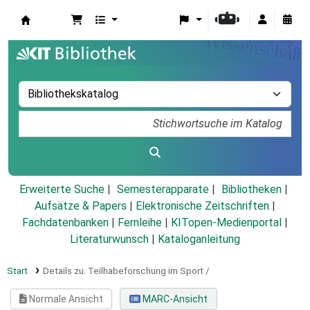
Koha
Erweiterte Suche
Semesterapparate
Bibliotheken
Aufsätze & Papers
|
Elektronische Zeitschriften
|
Fachdatenbanken
|
Fernleihe
|
KITopen-Medienportal
|
Literaturwunsch
|
Kataloganleitung
Start
Details zu:
Teilhabeforschung im Sport /
Normale Ansicht
MARC-Ansicht