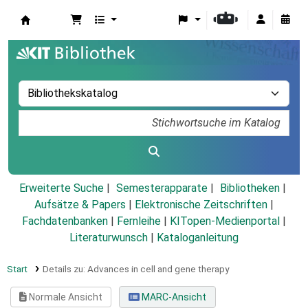
Koha
Erweiterte Suche
Semesterapparate
Bibliotheken
Aufsätze & Papers
|
Elektronische Zeitschriften
|
Fachdatenbanken
|
Fernleihe
|
KITopen-Medienportal
|
Literaturwunsch
|
Kataloganleitung
Start
Details zu:
Advances in cell and gene therapy
Normale Ansicht
MARC-Ansicht