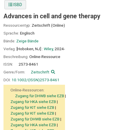
ISBD
Advances in cell and gene therapy
Ressourcentyp:
Zeitschrift (Online)
Sprache:
Englisch
Bände:
Zeige Bände
Verlag:
[Hoboken, NJ] :
Wiley,
2024-
Beschreibung:
Online-Ressource
ISSN:
2573-8461
Genre/Form:
Zeitschrift
DOI:
10.1002/(ISSN)2573-8461
Online-Ressourcen:
Zugang für DHWB siehe EZB
Zugang für HKA siehe EZB
Zugang für KIT siehe EZB
Zugang für KIT siehe EZB
Zugang für DHWB siehe EZB
Zugang für HKA siehe EZB