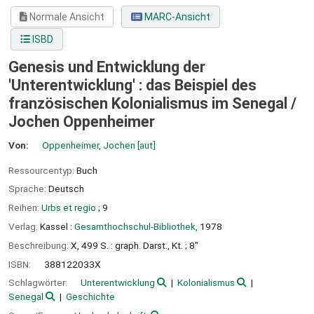
Normale Ansicht
MARC-Ansicht
ISBD
Genesis und Entwicklung der
'Unterentwicklung' : das Beispiel des
französischen Kolonialismus im Senegal /
Jochen Oppenheimer
Von:
Oppenheimer, Jochen
[aut]
Ressourcentyp:
Buch
Sprache:
Deutsch
Reihen:
Urbs et regio
; 9
Verlag:
Kassel :
Gesamthochschul-Bibliothek,
1978
Beschreibung:
X, 499 S. : graph. Darst., Kt. ; 8"
ISBN:
388122033X
Schlagwörter:
Unterentwicklung
Kolonialismus
Senegal
Geschichte