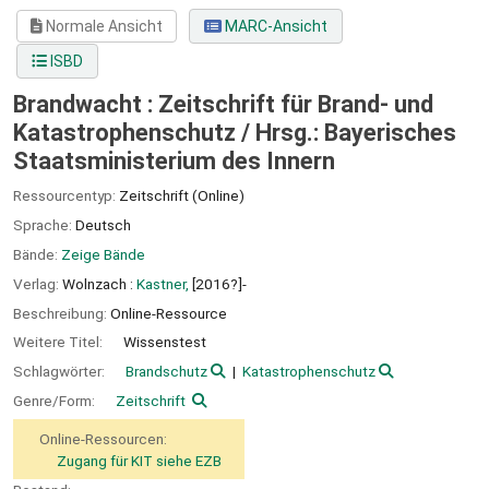
Normale Ansicht
MARC-Ansicht
ISBD
Brandwacht : Zeitschrift für Brand- und
Katastrophenschutz /
Hrsg.: Bayerisches
Staatsministerium des Innern
Ressourcentyp:
Zeitschrift (Online)
Sprache:
Deutsch
Bände:
Zeige Bände
Verlag:
Wolnzach :
Kastner,
[2016?]-
Beschreibung:
Online-Ressource
Weitere Titel:
Wissenstest
Schlagwörter:
Brandschutz
Katastrophenschutz
Genre/Form:
Zeitschrift
Online-Ressourcen:
Zugang für KIT siehe EZB