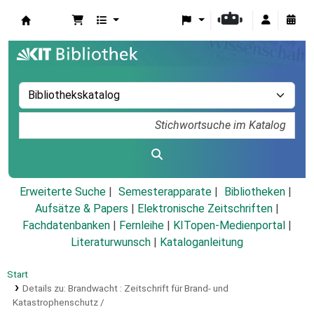
Koha
Erweiterte Suche
Semesterapparate
Bibliotheken
Aufsätze & Papers
|
Elektronische Zeitschriften
|
Fachdatenbanken
|
Fernleihe
|
KITopen-Medienportal
|
Literaturwunsch
|
Kataloganleitung
Start
Details zu:
Brandwacht :
Zeitschrift für Brand- und
Katastrophenschutz /