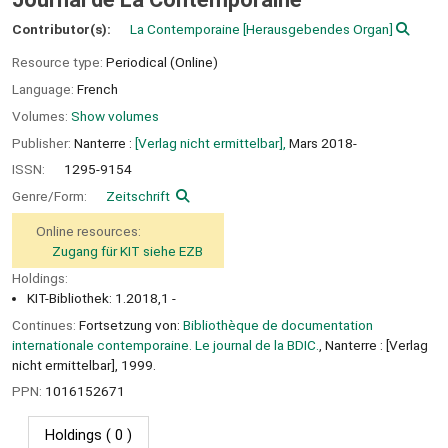
Contributor(s):
La Contemporaine
[Herausgebendes Organ]
Resource type:
Periodical (Online)
Language:
French
Volumes:
Show volumes
Publisher:
Nanterre :
[Verlag nicht ermittelbar],
Mars 2018-
ISSN:
1295-9154
Genre/Form:
Zeitschrift
Online resources:
Zugang für KIT siehe EZB
Holdings:
KIT-Bibliothek: 1.2018,1 -
Continues:
Fortsetzung von:
Bibliothèque de documentation
internationale contemporaine. Le journal de la BDIC.
, Nanterre : [Verlag
nicht ermittelbar], 1999.
PPN:
1016152671
Holdings
( 0 )