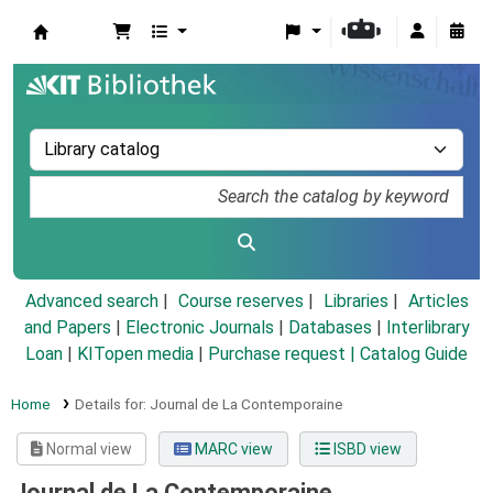
Koha online
Advanced search
Course reserves
Libraries
Articles
and Papers
|
Electronic Journals
|
Databases
|
Interlibrary
Loan
|
KITopen media
|
Purchase request |
Catalog Guide
Home
Details for:
Journal de La Contemporaine
Normal view
MARC view
ISBD view
Journal de La Contemporaine