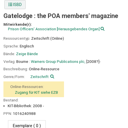
ISBD
Gatelodge : the POA members' magazine
Mitwirkende(r):
Prison Officers' Association
[Herausgebendes Organ]
Ressourcentyp:
Zeitschrift (Online)
Sprache:
Englisch
Bände:
Zeige Bände
Verlag:
Bourne :
Warners Group Publications plc,
[2008?]-
Beschreibung:
Online-Ressource
Genre/Form:
Zeitschrift
Online-Ressourcen:
Zugang für KIT siehe EZB
Bestand:
KIT-Bibliothek: 2008 -
PPN:
1016240988
Exemplare
( 0 )