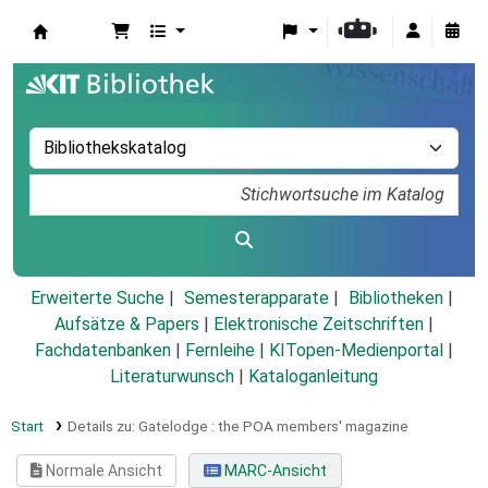
Koha
Erweiterte Suche
Semesterapparate
Bibliotheken
Aufsätze & Papers
|
Elektronische Zeitschriften
|
Fachdatenbanken
|
Fernleihe
|
KITopen-Medienportal
|
Literaturwunsch
|
Kataloganleitung
Start
Details zu:
Gatelodge :
the POA members' magazine
Normale Ansicht
MARC-Ansicht