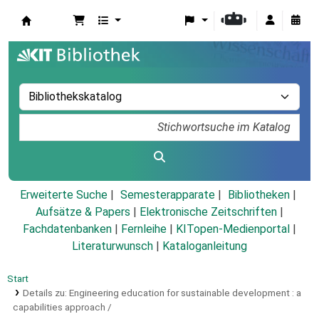
Koha
Erweiterte Suche
Semesterapparate
Bibliotheken
Aufsätze & Papers
|
Elektronische Zeitschriften
|
Fachdatenbanken
|
Fernleihe
|
KITopen-Medienportal
|
Literaturwunsch
|
Kataloganleitung
Start
Details zu:
Engineering education for sustainable development :
a
capabilities approach /