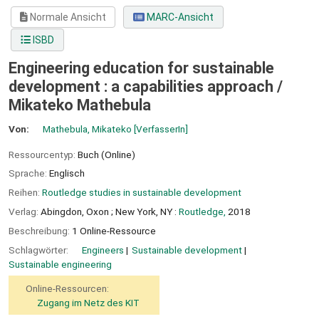
Normale Ansicht
MARC-Ansicht
ISBD
Engineering education for sustainable
development : a capabilities approach /
Mikateko Mathebula
Von:
Mathebula, Mikateko
[VerfasserIn]
Ressourcentyp:
Buch (Online)
Sprache:
Englisch
Reihen:
Routledge studies in sustainable development
Verlag:
Abingdon, Oxon ;
New York, NY :
Routledge,
2018
Beschreibung:
1 Online-Ressource
Schlagwörter:
Engineers
Sustainable development
Sustainable engineering
Online-Ressourcen:
Zugang im Netz des KIT