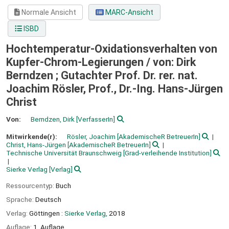
Normale Ansicht
MARC-Ansicht
ISBD
Hochtemperatur-Oxidationsverhalten von
Kupfer-Chrom-Legierungen /
von: Dirk
Berndzen ; Gutachter Prof. Dr. rer. nat.
Joachim Rösler, Prof., Dr.-Ing. Hans-Jürgen
Christ
Von:
Berndzen, Dirk
[VerfasserIn]
Mitwirkende(r):
Rösler, Joachim
[AkademischeR BetreuerIn]
Christ, Hans-Jürgen
[AkademischeR BetreuerIn]
Technische Universität Braunschweig
[Grad-verleihende Institution]
Sierke Verlag
[Verlag]
Ressourcentyp:
Buch
Sprache:
Deutsch
Verlag:
Göttingen :
Sierke Verlag,
2018
Auflage:
1. Auflage