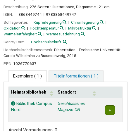
Beschreibung:
276 Seiten : Illustrationen, Diagramme ; 21 cm
ISBN:
3868449744
9783868449747
Schlagwörter:
Kupferlegierung
Chromlegierung
Oxidation
Hochtemperatur
Mikrostruktur
Wärmeleitfähigkeit
Wärmeausdehnung
Genre/Form:
Hochschulschrift
Hochschulschriftenvermerk:
Dissertation - Technische Universtität
Carolo-Wilhelmina zu Braunschweig, 2018
PPN:
1026770637
Exemplare
( 1 )
Titelinformationen ( 1 )
Heimatbibliothek
Standort
Exemplare
Bibliothek Campus
Geschlossenes
Nord
Magazin CN
Anzahl Vormerkungen: 0