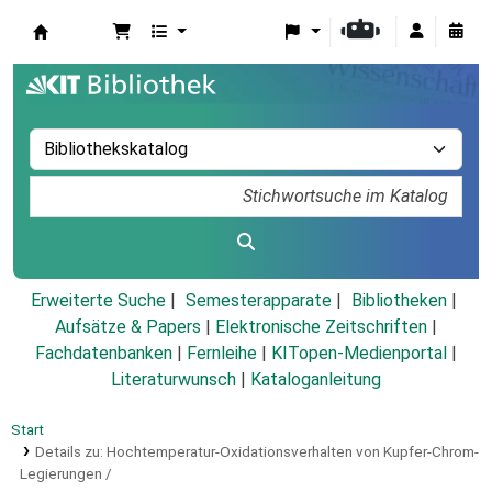
Koha
Erweiterte Suche
Semesterapparate
Bibliotheken
Aufsätze & Papers
|
Elektronische Zeitschriften
|
Fachdatenbanken
|
Fernleihe
|
KITopen-Medienportal
|
Literaturwunsch
|
Kataloganleitung
Start
Details zu:
Hochtemperatur-Oxidationsverhalten von Kupfer-Chrom-
Legierungen /