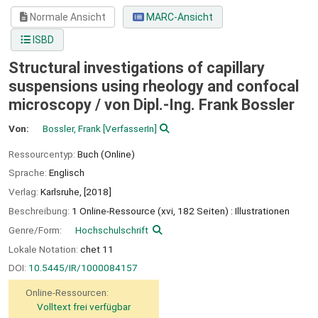
Normale Ansicht
MARC-Ansicht
ISBD
Structural investigations of capillary
suspensions using rheology and confocal
microscopy /
von Dipl.-Ing. Frank Bossler
Von:
Bossler, Frank
[VerfasserIn]
Ressourcentyp:
Buch (Online)
Sprache:
Englisch
Verlag:
Karlsruhe,
[2018]
Beschreibung:
1 Online-Ressource (xvi, 182 Seiten) : Illustrationen
Genre/Form:
Hochschulschrift
Lokale Notation:
chet 11
DOI:
10.5445/IR/1000084157
Online-Ressourcen:
Volltext frei verfügbar