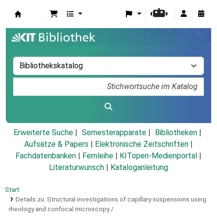
Koha
Erweiterte Suche
Semesterapparate
Bibliotheken
Aufsätze & Papers
|
Elektronische Zeitschriften
|
Fachdatenbanken
|
Fernleihe
|
KITopen-Medienportal
|
Literaturwunsch
|
Kataloganleitung
Start
Details zu:
Structural investigations of capillary suspensions using
rheology and confocal microscopy /