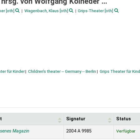
/
hrsg. von Wolfgang Kolneder ...
ker
[oth]
Wagenbach, Klaus
[oth]
Grips-Theater
[oth]
ter für Kinder
Children's theater -- Germany -- Berlin
Grips Theater für Kin
t
Signatur
Status
ssenes Magazin
2004 A 9985
Verfügbar