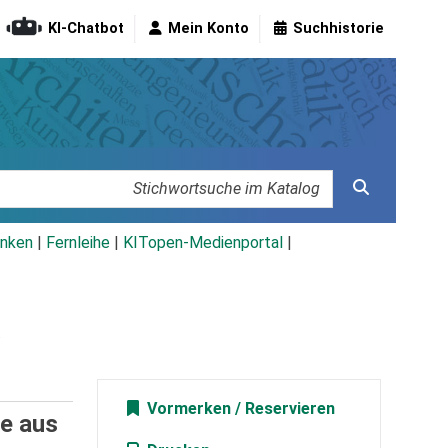
KI-Chatbot
Mein Konto
Suchhistorie
nken
|
Fernleihe
|
KITopen-Medienportal
|
/
Vormerken
he aus