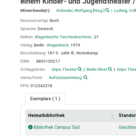
einem Kinder- und Jugendtheater 
Mitwirkende(r):
Kolneder, Wolfgang
[Hrsg.]
Ludwig, Vol
Ressourcentyp:
Buch
Sprache:
Deutsch
Reihen:
Wagenbachs Taschenbücherei
; 21
Verlag:
Berlin :
Wagenbach,
1979
Beschreibung:
187 S : zahlr. Ill., Notenbeisp
ISBN:
3803120217
Schlagwörter:
Grips-Theater
Berlin West
Grips Thea
Genre/Form:
Aufsatzsammlung
PPN:
012342378
Exemplare
( 1 )
Heimatbibliothek
Standor
Exemplare
Bibliothek Campus Süd
Geschlo