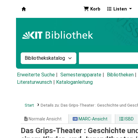
Korb
Listen
Koha
Suche im Katalog nach:
Stichwortsuche im Ka
Erweiterte Suche
Semesterapparate
Bibliotheken
Literaturwunsch
|
Kataloganleitung
Start
Details zu:
Das Grips-Theater :
Geschichte und Gesch
Normale Ansicht
MARC-Ansicht
ISBD
Das Grips-Theater : Geschichte un