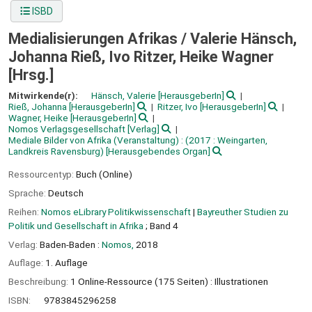
ISBD
Medialisierungen Afrikas /
Valerie Hänsch,
Johanna Rieß, Ivo Ritzer, Heike Wagner
[Hrsg.]
Mitwirkende(r):
Hänsch, Valerie
[HerausgeberIn]
Rieß, Johanna
[HerausgeberIn]
Ritzer, Ivo
[HerausgeberIn]
Wagner, Heike
[HerausgeberIn]
Nomos Verlagsgesellschaft
[Verlag]
Mediale Bilder von Afrika
(Veranstaltung) : (2017 : Weingarten,
Landkreis Ravensburg)
[Herausgebendes Organ]
Ressourcentyp:
Buch (Online)
Sprache:
Deutsch
Reihen:
Nomos eLibrary Politikwissenschaft
|
Bayreuther Studien zu
Politik und Gesellschaft in Afrika
; Band 4
Verlag:
Baden-Baden :
Nomos,
2018
Auflage:
1. Auflage
Beschreibung:
1 Online-Ressource (175 Seiten) : Illustrationen
ISBN:
9783845296258