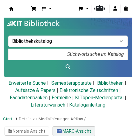
Koha
Erweiterte Suche
Semesterapparate
Bibliotheken
Aufsätze & Papers
|
Elektronische Zeitschriften
|
Fachdatenbanken
|
Fernleihe
|
KITopen-Medienportal
|
Literaturwunsch
|
Kataloganleitung
Start
Details zu:
Medialisierungen Afrikas /
Normale Ansicht
MARC-Ansicht