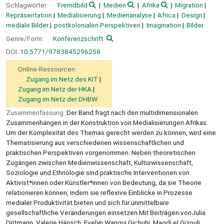
Schlagwörter:
Fremdbild
Medien
Afrika
Migration
Repräsentation
Medialisierung
Medienanalyse
Africa
Design
mediale Bilder
postkolonialen Perspektiven
Imagination
Bilder
Genre/Form:
Konferenzschrift
DOI:
10.5771/9783845296258
Online-Ressourcen:
Zugang im Netz des KIT
Zugang im Netz der HKA
Zugang im Netz der DHBW
Zusammenfassung:
Der Band fragt nach den multidimensionalen
Zusammenhängen in der Konstruktion von Medialisierungen Afrikas.
Um der Komplexität des Themas gerecht werden zu können, wird eine
Thematisierung aus verschiedenen wissenschaftlichen und
praktischen Perspektiven vorgenommen. Neben theoretischen
Zugängen zwischen Medienwissenschaft, Kulturwissenschaft,
Soziologie und Ethnologie sind praktische Interventionen von
Aktivist*innen oder Künstler*innen von Bedeutung, da sie Theorie
relationieren können, indem sie reflexive Einblicke in Prozesse
medialer Produktivität bieten und sich für unmittelbare
gesellschaftliche Veränderungen einsetzen.Mit Beiträgen vonJulia
Dittmann, Valerie Hänsch, Evelyn Wangui Gichuhi, Magdi el Gizouli,