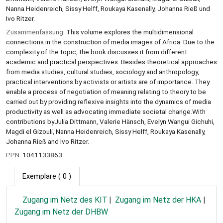
Nanna Heidenreich, Sissy Helff, Roukaya Kasenally, Johanna Rieß und
Ivo Ritzer.
Zusammenfassung:
This volume explores the multidimensional
connections in the construction of media images of Africa. Due to the
complexity of the topic, the book discusses it from different
academic and practical perspectives. Besides theoretical approaches
from media studies, cultural studies, sociology and anthropology,
practical interventions by activists or artists are of importance. They
enable a process of negotiation of meaning relating to theory to be
carried out by providing reflexive insights into the dynamics of media
productivity as well as advocating immediate societal change.With
contributions byJulia Dittmann, Valerie Hänsch, Evelyn Wangui Gichuhi,
Magdi el Gizouli, Nanna Heidenreich, Sissy Helff, Roukaya Kasenally,
Johanna Rieß and Ivo Ritzer.
PPN:
1041133863
Exemplare
( 0 )
Zugang im Netz des KIT
Zugang im Netz der HKA
Zugang im Netz der DHBW