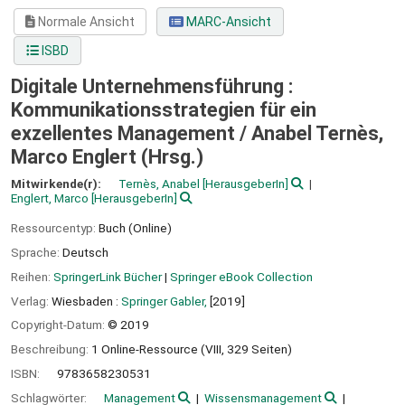
Normale Ansicht
MARC-Ansicht
ISBD
Digitale Unternehmensführung :
Kommunikationsstrategien für ein
exzellentes Management /
Anabel Ternès,
Marco Englert (Hrsg.)
Mitwirkende(r):
Ternès, Anabel
[HerausgeberIn]
Englert, Marco
[HerausgeberIn]
Ressourcentyp:
Buch (Online)
Sprache:
Deutsch
Reihen:
SpringerLink Bücher
|
Springer eBook Collection
Verlag:
Wiesbaden :
Springer Gabler,
[2019]
Copyright-Datum:
© 2019
Beschreibung:
1 Online-Ressource (VIII, 329 Seiten)
ISBN:
9783658230531
Schlagwörter:
Management
Wissensmanagement