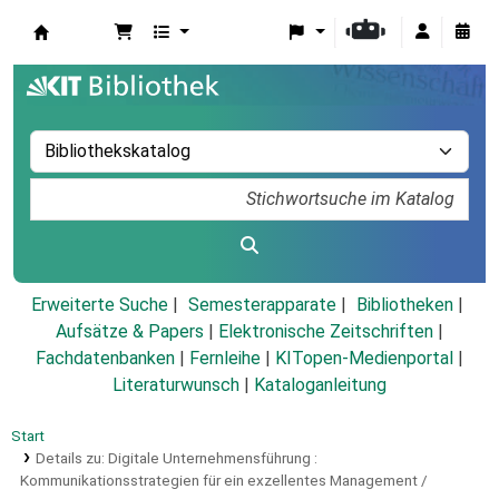
Koha
Erweiterte Suche
Semesterapparate
Bibliotheken
Aufsätze & Papers
|
Elektronische Zeitschriften
|
Fachdatenbanken
|
Fernleihe
|
KITopen-Medienportal
|
Literaturwunsch
|
Kataloganleitung
Start
Details zu:
Digitale Unternehmensführung :
Kommunikationsstrategien für ein exzellentes Management /