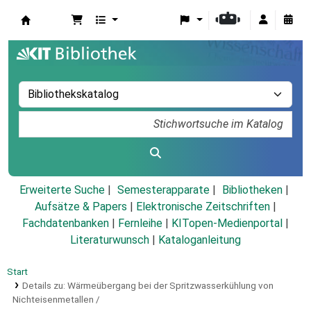
Koha
Erweiterte Suche
Semesterapparate
Bibliotheken
Aufsätze & Papers
|
Elektronische Zeitschriften
|
Fachdatenbanken
|
Fernleihe
|
KITopen-Medienportal
|
Literaturwunsch
|
Kataloganleitung
Start
Details zu:
Wärmeübergang bei der Spritzwasserkühlung von
Nichteisenmetallen /