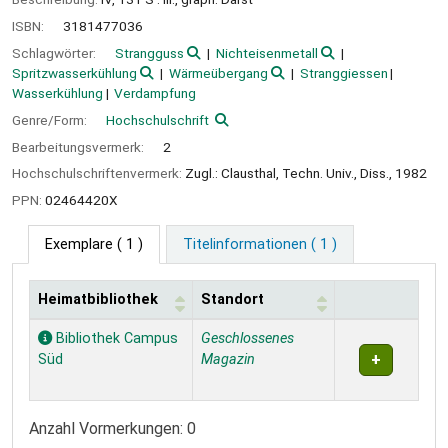
ISBN:
3181477036
Schlagwörter:
Strangguss
Nichteisenmetall
Spritzwasserkühlung
Wärmeübergang
Stranggiessen
Wasserkühlung
Verdampfung
Genre/Form:
Hochschulschrift
Bearbeitungsvermerk:
2
Hochschulschriftenvermerk:
Zugl.: Clausthal, Techn. Univ., Diss., 1982
PPN:
02464420X
Exemplare
( 1 )
Titelinformationen ( 1 )
Heimatbibliothek
Standort
Exemplare
Bibliothek Campus
Geschlossenes
Süd
Magazin
Anzahl Vormerkungen: 0