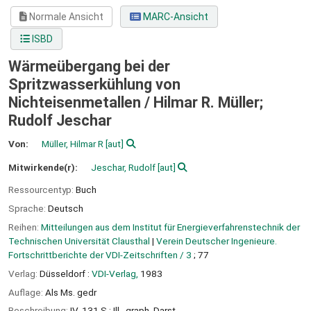
Normale Ansicht
MARC-Ansicht
ISBD
Wärmeübergang bei der
Spritzwasserkühlung von
Nichteisenmetallen /
Hilmar R. Müller;
Rudolf Jeschar
Von:
Müller, Hilmar R
[aut]
Mitwirkende(r):
Jeschar, Rudolf
[aut]
Ressourcentyp:
Buch
Sprache:
Deutsch
Reihen:
Mitteilungen aus dem Institut für Energieverfahrenstechnik der
Technischen Universität Clausthal
|
Verein Deutscher Ingenieure.
Fortschrittberichte der VDI-Zeitschriften / 3
; 77
Verlag:
Düsseldorf :
VDI-Verlag,
1983
Auflage:
Als Ms. gedr
Beschreibung:
IV, 131 S : Ill., graph. Darst