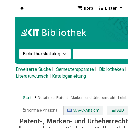
Korb
Listen
Koha
Suche im Katalog nach:
Stichwortsuche im Ka
Erweiterte Suche
Semesterapparate
Bibliotheken
Literaturwunsch
|
Kataloganleitung
Start
Details zu:
Patent-, Marken- und Urheberrecht :
Lehrb
Normale Ansicht
MARC-Ansicht
ISBD
Patent-, Marken- und Urheberrecht 