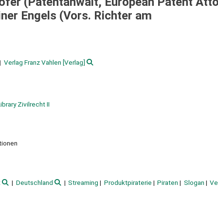
höfer (Patentanwalt, European Patent Atto
ainer Engels (Vors. Richter am
Verlag Franz Vahlen
[Verlag]
brary Zivilrecht II
ationen
t
Deutschland
Streaming
Produktpiraterie
Piraten
Slogan
Ve