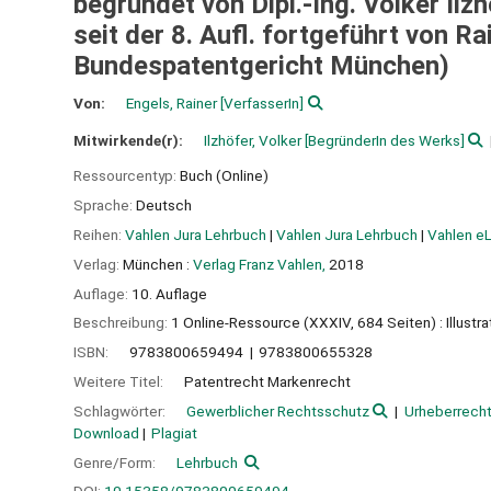
begründet von Dipl.-Ing. Volker Ilz
seit der 8. Aufl. fortgeführt von R
Bundespatentgericht München)
Von:
Engels, Rainer
[VerfasserIn]
Mitwirkende(r):
Ilzhöfer, Volker
[BegründerIn des Werks]
Ressourcentyp:
Buch (Online)
Sprache:
Deutsch
Reihen:
Vahlen Jura Lehrbuch
|
Vahlen Jura Lehrbuch
|
Vahlen eLi
Verlag:
München :
Verlag Franz Vahlen,
2018
Auflage:
10. Auflage
Beschreibung:
1 Online-Ressource (XXXIV, 684 Seiten) : Illustr
ISBN:
9783800659494
9783800655328
Weitere Titel:
Patentrecht Markenrecht
Schlagwörter:
Gewerblicher Rechtsschutz
Urheberrech
Download
Plagiat
Genre/Form:
Lehrbuch