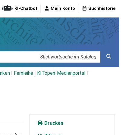
KI-Chatbot
Mein Konto
Suchhistorie
nken
|
Fernleihe
|
KITopen-Medienportal
|
Drucken