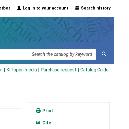
atbot
Log in to your account
Search history
an
|
KITopen media
|
Purchase request |
Catalog Guide
Print
Cite