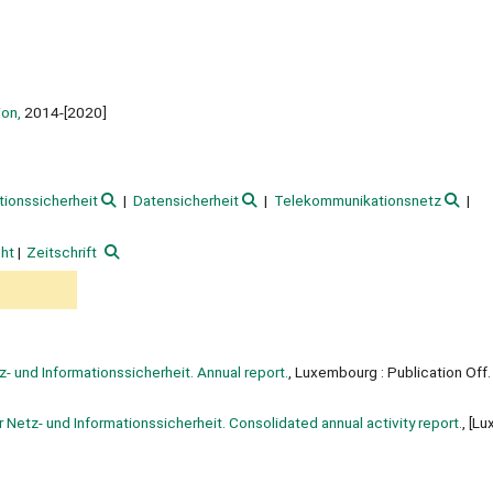
ion,
2014-[2020]
tionssicherheit
Datensicherheit
Telekommunikationsnetz
ht
Zeitschrift
- und Informationssicherheit. Annual report.
, Luxembourg : Publication Off.
 Netz- und Informationssicherheit. Consolidated annual activity report.
, [L