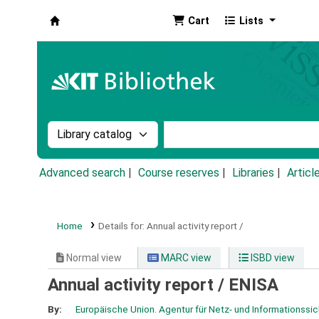
Cart
Lists
Koha online
Search the catalog by:
Search the catalog by k
Advanced search
Course reserves
Libraries
Articl
Home
Details for:
Annual activity report /
Normal view
MARC view
ISBD view
Annual activity report /
ENISA
By:
Europäische Union. Agentur für Netz- und Informationssic