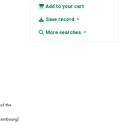
Add to your cart
Save record
More searches
 of the
uxembourg] :