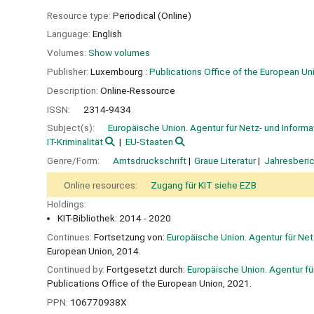
Resource type:
Periodical (Online)
Language:
English
Volumes:
Show volumes
Publisher:
Luxembourg :
Publications Office of the European Un
Description:
Online-Ressource
ISSN:
2314-9434
Subject(s):
Europäische Union. Agentur für Netz- und Informa
IT-Kriminalität
EU-Staaten
Genre/Form:
Amtsdruckschrift
Graue Literatur
Jahresberic
Online resources:
Zugang für KIT siehe EZB
Holdings:
KIT-Bibliothek: 2014 - 2020
Continues:
Fortsetzung von:
Europäische Union. Agentur für Netz
European Union, 2014.
Continued by:
Fortgesetzt durch:
Europäische Union. Agentur für
Publications Office of the European Union, 2021.
PPN:
106770938X