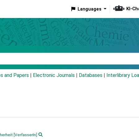
KI-Ch
Languages
eyword
es and Papers
|
Electronic Journals
|
Databases
|
Interlibrary Lo
herheit
[VerfasserIn]