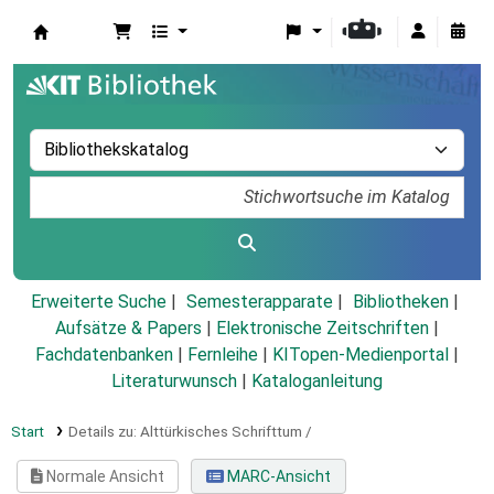
Koha
Erweiterte Suche
Semesterapparate
Bibliotheken
Aufsätze & Papers
|
Elektronische Zeitschriften
|
Fachdatenbanken
|
Fernleihe
|
KITopen-Medienportal
|
Literaturwunsch
|
Kataloganleitung
Start
Details zu:
Alttürkisches Schrifttum /
Normale Ansicht
MARC-Ansicht