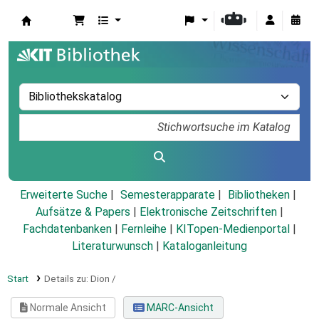
Koha
Erweiterte Suche
Semesterapparate
Bibliotheken
Aufsätze & Papers
|
Elektronische Zeitschriften
|
Fachdatenbanken
|
Fernleihe
|
KITopen-Medienportal
|
Literaturwunsch
|
Kataloganleitung
Start
Details zu:
Dion /
Normale Ansicht
MARC-Ansicht