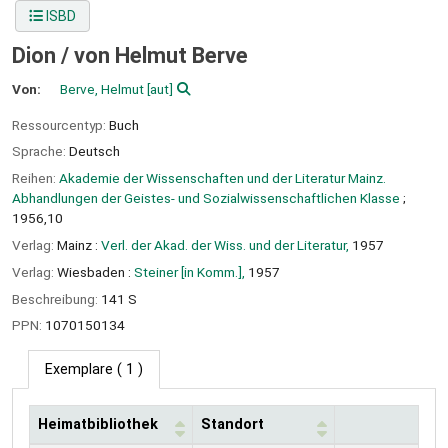
ISBD
Dion /
von Helmut Berve
Von:
Berve, Helmut
[aut]
Ressourcentyp:
Buch
Sprache:
Deutsch
Reihen:
Akademie der Wissenschaften und der Literatur Mainz.
Abhandlungen der Geistes- und Sozialwissenschaftlichen Klasse
;
1956,10
Verlag:
Mainz :
Verl. der Akad. der Wiss. und der Literatur,
1957
Verlag:
Wiesbaden :
Steiner [in Komm.],
1957
Beschreibung:
141 S
PPN:
1070150134
Exemplare
( 1 )
Heimatbibliothek
Standort