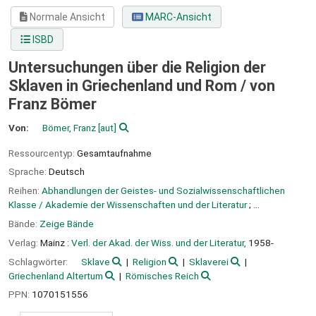
Normale Ansicht
MARC-Ansicht
ISBD
Untersuchungen über die Religion der
Sklaven in Griechenland und Rom /
von
Franz Bömer
Von:
Bömer, Franz
[aut]
Ressourcentyp:
Gesamtaufnahme
Sprache:
Deutsch
Reihen:
Abhandlungen der Geistes- und Sozialwissenschaftlichen
Klasse / Akademie der Wissenschaften und der Literatur
; ...
Bände:
Zeige Bände
Verlag:
Mainz :
Verl. der Akad. der Wiss. und der Literatur,
1958-
Schlagwörter:
Sklave
Religion
Sklaverei
Griechenland Altertum
Römisches Reich
PPN:
1070151556