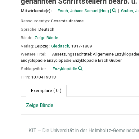
genannten Schriftstellern bearb. u. 
Mitwirkende(r):
Ersch, Johann Samuel
[Hrsg.]
Gruber, J
Ressourcentyp:
Gesamtaufnahme
Sprache:
Deutsch
Bände:
Zeige Bände
Verlag:
Leipzig :
Gleditsch,
1817-1889
Weitere Titel:
Ansetzungssachtitel: Allgemeine Enzyklopädi
Encyclopädie Enzyclopädie Enzyklopädie Ersch Gruber
Schlagwörter:
Enzyklopädie
PPN:
1070419818
Exemplare
( 0 )
Zeige Bände
KIT – Die Universität in der Helmholtz-Gemeinsch