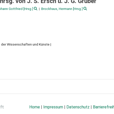
hrsg. von J. S. Ersch u. J. G. Gruber
ohann Gottfried
[Hrsg.]
Brockhaus, Hermann
[Hrsg.]
e der Wissenschaften und Künste
aft
Home
|
Impressum
|
Datenschutz
|
Barrierefrei