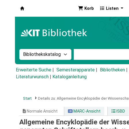
Korb
Listen
Koha
Suche im Katalog nach:
Stichwortsuche im Ka
Erweiterte Suche
Semesterapparate
Bibliotheken
Literaturwunsch
|
Kataloganleitung
Start
Details zu:
Allgemeine Encyklopädie der Wissenschaf
Normale Ansicht
MARC-Ansicht
ISBD
Allgemeine Encyklopädie der Wiss