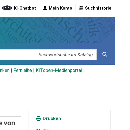
KI-Chatbot
Mein Konto
Suchhistorie
nken
|
Fernleihe
|
KITopen-Medienportal
|
Drucken
e von