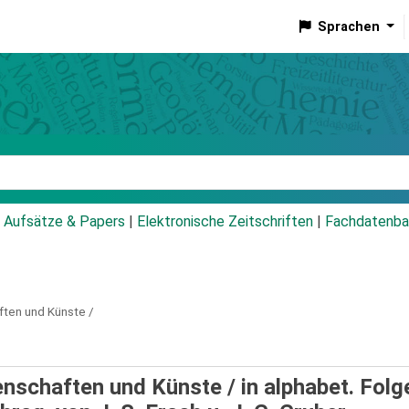
Sprachen
talog
Aufsätze & Papers
|
Elektronische Zeitschriften
|
Fachdatenba
ten und Künste /
enschaften und Künste /
in alphabet. Folg