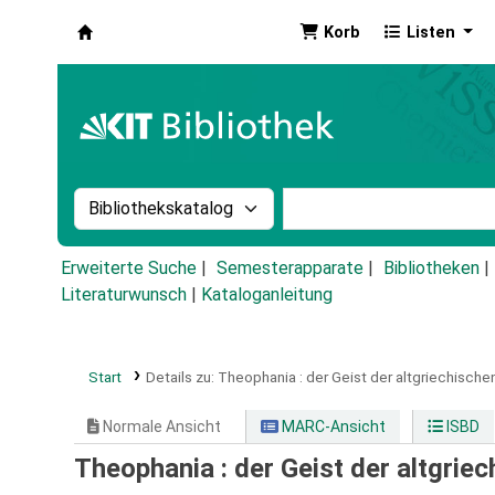
Korb
Listen
Koha
Suche im Katalog nach:
Stichwortsuche im Ka
Erweiterte Suche
Semesterapparate
Bibliotheken
Literaturwunsch
|
Kataloganleitung
Start
Details zu:
Theophania :
der Geist der altgriechischen
Normale Ansicht
MARC-Ansicht
ISBD
Theophania : der Geist der altgriec