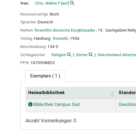
Von:
Otto, Walter F
[aut]
Ressourcentyp:
Buch
Sprache:
Deutsch
Reihen:
Rowohlts deutsche Enzyklopädie
; 15 : Sachgebiet Rel
Verlag:
Hamburg :
Rowohlt,
1956
Beschreibung:
134 S
Schlagwörter:
Religion
Götter
Griechenland Altert
PPN:
1070938823
Exemplare
( 1 )
Heimatbibliothek
Standor
Exemplare
Bibliothek Campus Süd
Geschlo
Anzahl Vormerkungen: 0