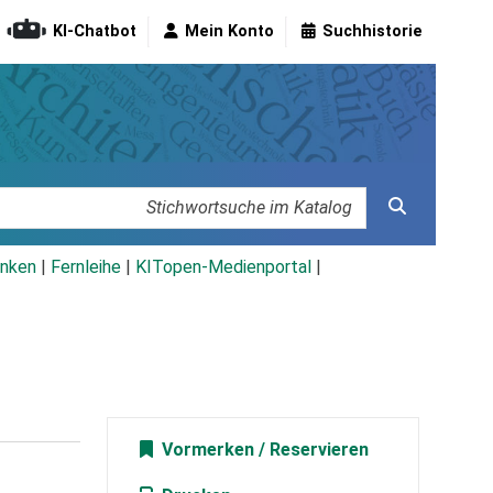
KI-Chatbot
Mein Konto
Suchhistorie
nken
|
Fernleihe
|
KITopen-Medienportal
|
Vormerken