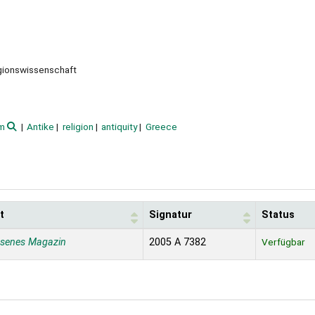
igionswissenschaft
um
Antike
religion
antiquity
Greece
t
Signatur
Status
ssenes Magazin
2005 A 7382
Verfügbar