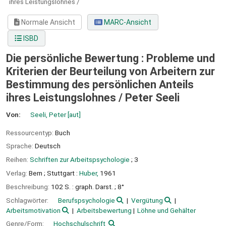
ihres Leistungslohnes /
Normale Ansicht
MARC-Ansicht
ISBD
Die persönliche Bewertung : Probleme und
Kriterien der Beurteilung von Arbeitern zur
Bestimmung des persönlichen Anteils
ihres Leistungslohnes /
Peter Seeli
Von:
Seeli, Peter
[aut]
Ressourcentyp:
Buch
Sprache:
Deutsch
Reihen:
Schriften zur Arbeitspsychologie
; 3
Verlag:
Bern ;
Stuttgart :
Huber,
1961
Beschreibung:
102 S. : graph. Darst. ; 8°
Schlagwörter:
Berufspsychologie
Vergütung
Arbeitsmotivation
Arbeitsbewertung
Löhne und Gehälter
Genre/Form:
Hochschulschrift