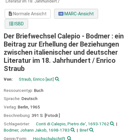
Literatur im 18. Jahrhundert /
Normale Ansicht
MARC-Ansicht
ISBD
Der Briefwechsel Calepio - Bodmer : ein
Beitrag zur Erhellung der Beziehungen
zwischen italienischer und deutscher
Literatur im 18. Jahrhundert /
Enrico
Straub
Von:
Straub, Enrico
[aut]
Ressourcentyp:
Buch
Sprache:
Deutsch
Verlag:
Berlin,
1965
Beschreibung:
391 S. [Fotodr.]
Schlagwörter:
Conti di Calepio, Pietro de', 1693-1762
Bodmer, Johann Jakob, 1698-1783
Brief
Genre/Form:
Hochschulschrift