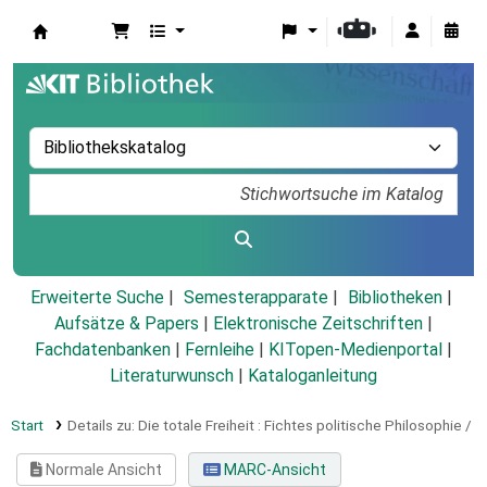
Koha
Erweiterte Suche
Semesterapparate
Bibliotheken
Aufsätze & Papers
|
Elektronische Zeitschriften
|
Fachdatenbanken
|
Fernleihe
|
KITopen-Medienportal
|
Literaturwunsch
|
Kataloganleitung
Start
Details zu:
Die totale Freiheit :
Fichtes politische Philosophie /
Normale Ansicht
MARC-Ansicht