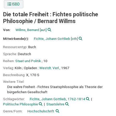
ISBD
Die totale Freiheit : Fichtes politische
Philosophie /
Bernard Willms
Von:
Willms, Bernard
[aut]
Mitwirkende(r):
Fichte, Johann Gottlieb
[oth]
Ressourcentyp:
Buch
Sprache:
Deutsch
Reihen:
Staat und Politik
; 10
Verlag:
Köln ;
Opladen :
Westdt. Verl.,
1967
Beschreibung:
X, 170 S
Weitere Titel:
Die wahre Freiheit - Fichtes Staatsphilosophie als Theorie der
bürgerlichen Gesellschaft
Schlagwörter:
Fichte, Johann Gottlieb, 1762-1814
Politische Philosophie
Staatslehre
Genre/Form:
Hochschulschrift