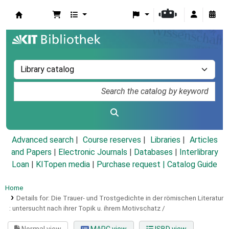
Koha online
Advanced search
Course reserves
Libraries
Articles
and Papers
|
Electronic Journals
|
Databases
|
Interlibrary
Loan
|
KITopen media
|
Purchase request |
Catalog Guide
Home
Details for:
Die Trauer- und Trostgedichte in der römischen Literatur
:
untersucht nach ihrer Topik u. ihrem Motivschatz /