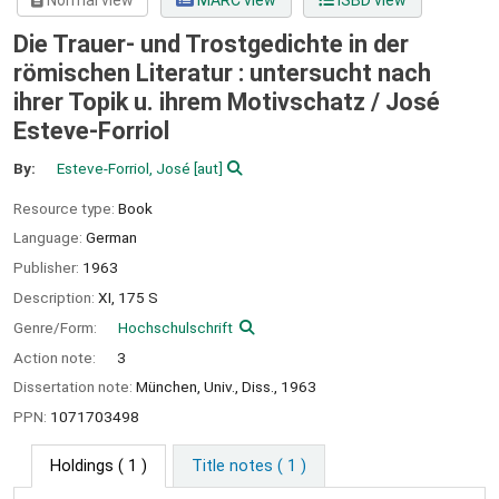
Normal view
MARC view
ISBD view
Die Trauer- und Trostgedichte in der
römischen Literatur : untersucht nach
ihrer Topik u. ihrem Motivschatz /
José
Esteve-Forriol
By:
Esteve-Forriol, José
[aut]
Resource type:
Book
Language:
German
Publisher:
1963
Description:
XI, 175 S
Genre/Form:
Hochschulschrift
Action note:
3
Dissertation note:
München, Univ., Diss., 1963
PPN:
1071703498
Holdings
( 1 )
Title notes ( 1 )