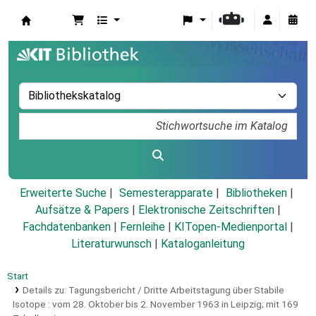
Koha
Erweiterte Suche
Semesterapparate
Bibliotheken
Aufsätze & Papers
|
Elektronische Zeitschriften
|
Fachdatenbanken
|
Fernleihe
|
KITopen-Medienportal
|
Literaturwunsch
|
Kataloganleitung
Start
Details zu:
Tagungsbericht / Dritte Arbeitstagung über Stabile
Isotope :
vom 28. Oktober bis 2. November 1963 in Leipzig; mit 169