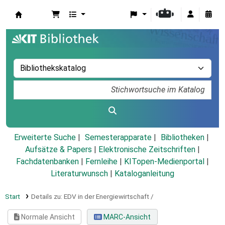
Koha
Erweiterte Suche
Semesterapparate
Bibliotheken
Aufsätze & Papers
|
Elektronische Zeitschriften
|
Fachdatenbanken
|
Fernleihe
|
KITopen-Medienportal
|
Literaturwunsch
|
Kataloganleitung
Start
Details zu:
EDV in der Energiewirtschaft /
Normale Ansicht
MARC-Ansicht