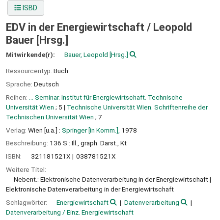
ISBD
EDV in der Energiewirtschaft /
Leopold
Bauer [Hrsg.]
Mitwirkende(r):
Bauer, Leopold
[Hrsg.]
Ressourcentyp:
Buch
Sprache:
Deutsch
Reihen:
... Seminar. Institut für Energiewirtschaft. Technische
Universität Wien
; 5
|
Technische Universität Wien. Schriftenreihe der
Technischen Universität Wien
; 7
Verlag:
Wien [u.a.] :
Springer [in Komm.],
1978
Beschreibung:
136 S : Ill., graph. Darst., Kt
ISBN:
321181521X
038781521X
Weitere Titel:
Nebent.: Elektronische Datenverarbeitung in der Energiewirtschaft
Elektronische Datenverarbeitung in der Energiewirtschaft
Schlagwörter:
Energiewirtschaft
Datenverarbeitung
Datenverarbeitung / Einz. Energiewirtschaft