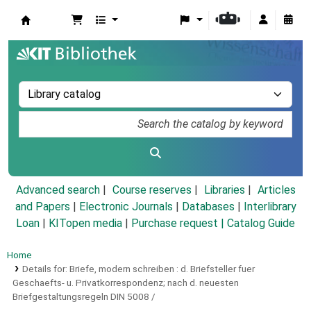
Koha online
Advanced search
Course reserves
Libraries
Articles
and Papers
|
Electronic Journals
|
Databases
|
Interlibrary
Loan
|
KITopen media
|
Purchase request |
Catalog Guide
Home
Details for:
Briefe, modern schreiben :
d. Briefsteller fuer
Geschaefts- u. Privatkorrespondenz; nach d. neuesten
Briefgestaltungsregeln DIN 5008 /