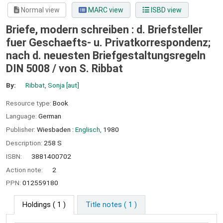
Normal view
MARC view
ISBD view
Briefe, modern schreiben : d. Briefsteller
fuer Geschaefts- u. Privatkorrespondenz;
nach d. neuesten Briefgestaltungsregeln
DIN 5008 /
von S. Ribbat
By:
Ribbat, Sonja
[aut]
Resource type:
Book
Language:
German
Publisher:
Wiesbaden :
Englisch,
1980
Description:
258 S
ISBN:
3881400702
Action note:
2
PPN:
012559180
Holdings
( 1 )
Title notes ( 1 )