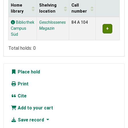
Home
Shelving
Call
library
location
number
Holdings
Bibliothek
Geschlossenes
84 A 104
Campus
Magazin
Süd
Total holds: 0
Place hold
Print
Cite
Add to your cart
Save record