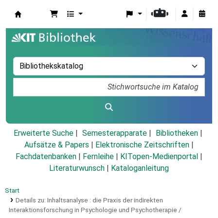
Koha
Erweiterte Suche
Semesterapparate
Bibliotheken
Aufsätze & Papers
|
Elektronische Zeitschriften
|
Fachdatenbanken
|
Fernleihe
|
KITopen-Medienportal
|
Literaturwunsch
|
Kataloganleitung
Start
Details zu:
Inhaltsanalyse :
die Praxis der indirekten
Interaktionsforschung in Psychologie und Psychotherapie /