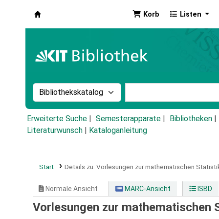
Korb
Listen
Koha
Suche im Katalog nach:
Stichwortsuche im Ka
Erweiterte Suche
Semesterapparate
Bibliotheken
Literaturwunsch
|
Kataloganleitung
Start
Details zu:
Vorlesungen zur mathematischen Statistik
Normale Ansicht
MARC-Ansicht
ISBD
Vorlesungen zur mathematischen St