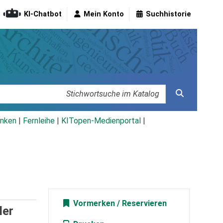
KI-Chatbot
Mein Konto
Suchhistorie
nken
|
Fernleihe
|
KITopen-Medienportal
|
Vormerken
ler