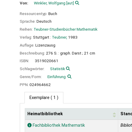
Von:
Winkler, Wolfgang
[aut]
Ressourcentyp:
Buch
Sprache:
Deutsch
Reihen:
Teubner-Studienbücher Mathematik
Verlag:
Stuttgart :
Teubner,
1983
Auflage:
Lizenzausg
Beschreibung:
276 S. : graph. Darst ; 21 cm
ISBN:
3519020661
Schlagwörter:
Statistik
Genre/Form:
Einführung
PPN:
024964662
Exemplare
( 1 )
Heimatbibliothek
Stan
Exemplare
Fachbibliothek Mathematik
Biblio